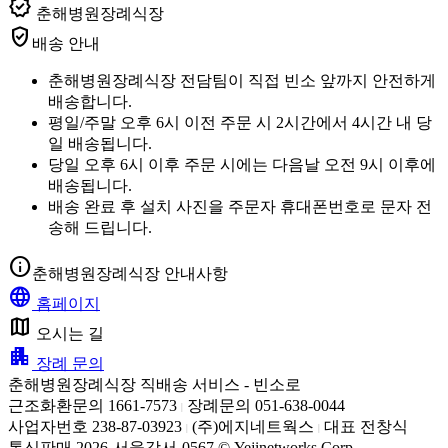
verified
춘해병원장례식장
verified_user
배송 안내
춘해병원장례식장 전담팀이 직접 빈소 앞까지 안전하게
배송합니다.
평일/주말 오후 6시 이전 주문 시 2시간에서 4시간 내 당
일 배송됩니다.
당일 오후 6시 이후 주문 시에는 다음날 오전 9시 이후에
배송됩니다.
배송 완료 후 설치 사진을 주문자 휴대폰번호로 문자 전
송해 드립니다.
info
춘해병원장례식장 안내사항
language
홈페이지
map
오시는 길
apartment
장례 문의
춘해병원장례식장 직배송 서비스 - 빈소로
근조화환문의 1661-7573
장례문의 051-638-0044
|
사업자번호 238-87-03923
(주)에지네트웍스
대표 전창식
|
|
통신판매 2026-서울강서-0567 © Yejinetworks Corp.