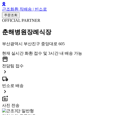
근조화환 직배송 | 빈소로
주문조회
OFFICIAL PARTNER
춘해병원장례식장
부산광역시 부산진구 중앙대로 605
현재 실시간 화환 접수 및 3시간 내 배송 가능
storefront
전담팀 접수
chevron_right
local_shipping
빈소로 배송
chevron_right
add_a_photo
사진 전송