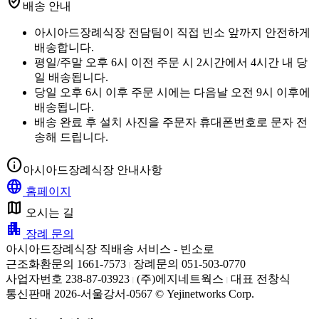
verified_user
배송 안내
아시아드장례식장 전담팀이 직접 빈소 앞까지 안전하게
배송합니다.
평일/주말 오후 6시 이전 주문 시 2시간에서 4시간 내 당
일 배송됩니다.
당일 오후 6시 이후 주문 시에는 다음날 오전 9시 이후에
배송됩니다.
배송 완료 후 설치 사진을 주문자 휴대폰번호로 문자 전
송해 드립니다.
info
아시아드장례식장 안내사항
language
홈페이지
map
오시는 길
apartment
장례 문의
아시아드장례식장 직배송 서비스 - 빈소로
근조화환문의 1661-7573
장례문의 051-503-0770
|
사업자번호 238-87-03923
(주)에지네트웍스
대표 전창식
|
|
통신판매 2026-서울강서-0567 © Yejinetworks Corp.