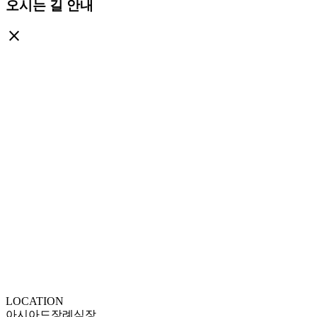
오시는 길 안내
close
LOCATION
아시아드장례식장