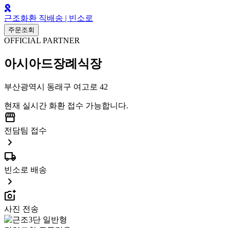
근조화환 직배송 | 빈소로
주문조회
OFFICIAL PARTNER
아시아드장례식장
부산광역시 동래구 여고로 42
현재 실시간 화환 접수 가능합니다.
storefront
전담팀 접수
chevron_right
local_shipping
빈소로 배송
chevron_right
add_a_photo
사진 전송