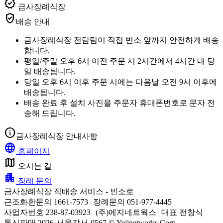
verified
금사장례식장
verified_user
배송 안내
금사장례식장 전담팀이 직접 빈소 앞까지 안전하게 배송
합니다.
평일/주말 오후 6시 이전 주문 시 2시간에서 4시간 내 당
일 배송됩니다.
당일 오후 6시 이후 주문 시에는 다음날 오전 9시 이후에
배송됩니다.
배송 완료 후 설치 사진을 주문자 휴대폰번호로 문자 전
송해 드립니다.
info
금사장례식장 안내사항
language
홈페이지
map
오시는 길
apartment
장례 문의
금사장례식장 직배송 서비스 - 빈소로
근조화환문의 1661-7573
장례문의 051-977-4445
|
사업자번호 238-87-03923
(주)에지네트웍스
대표 전창식
|
|
통신판매 2026-서울강서-0567 © Yejinetworks Corp.