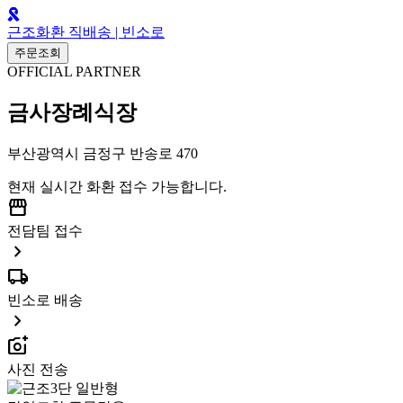
근조화환 직배송 | 빈소로
주문조회
OFFICIAL PARTNER
금사장례식장
부산광역시 금정구 반송로 470
현재 실시간 화환 접수 가능합니다.
storefront
전담팀 접수
chevron_right
local_shipping
빈소로 배송
chevron_right
add_a_photo
사진 전송