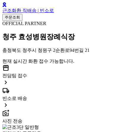
근조화환 직배송 | 빈소로
주문조회
OFFICIAL PARTNER
청주 효성병원장례식장
충청북도 청주시 청원구 2순환로94번길 21
현재 실시간 화환 접수 가능합니다.
storefront
전담팀 접수
chevron_right
local_shipping
빈소로 배송
chevron_right
add_a_photo
사진 전송