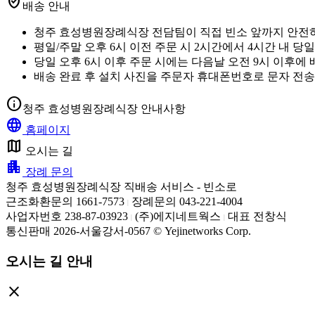
verified_user
배송 안내
청주 효성병원장례식장 전담팀이 직접 빈소 앞까지 안전
평일/주말 오후 6시 이전 주문 시 2시간에서 4시간 내 당
당일 오후 6시 이후 주문 시에는 다음날 오전 9시 이후에
배송 완료 후 설치 사진을 주문자 휴대폰번호로 문자 전송
info
청주 효성병원장례식장 안내사항
language
홈페이지
map
오시는 길
apartment
장례 문의
청주 효성병원장례식장 직배송 서비스 - 빈소로
근조화환문의 1661-7573
장례문의 043-221-4004
|
사업자번호 238-87-03923
(주)에지네트웍스
대표 전창식
|
|
통신판매 2026-서울강서-0567 © Yejinetworks Corp.
오시는 길 안내
close