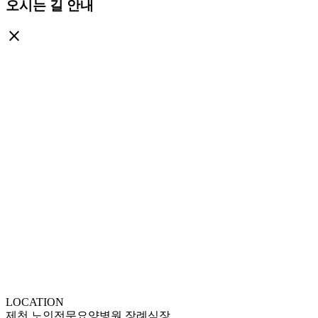
오시는 길 안내
close
LOCATION
제천 노인전문요양병원 장례식장