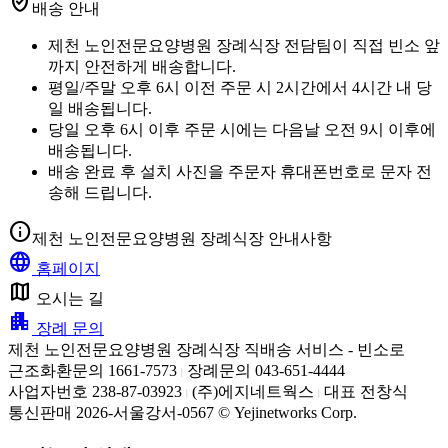
verified_user
배송 안내
제천 노인전문요양병원 장례식장 전담팀이 직접 빈소 앞
까지 안전하게 배송합니다.
평일/주말 오후 6시 이전 주문 시 2시간에서 4시간 내 당
일 배송됩니다.
당일 오후 6시 이후 주문 시에는 다음날 오전 9시 이후에
배송됩니다.
배송 완료 후 설치 사진을 주문자 휴대폰번호로 문자 전
송해 드립니다.
info
제천 노인전문요양병원 장례식장 안내사항
language
홈페이지
map
오시는 길
apartment
장례 문의
제천 노인전문요양병원 장례식장 직배송 서비스 - 빈소로
근조화환문의 1661-7573
장례문의 043-651-4444
|
사업자번호 238-87-03923
(주)에지네트웍스
대표 전창식
|
|
통신판매 2026-서울강서-0567 © Yejinetworks Corp.