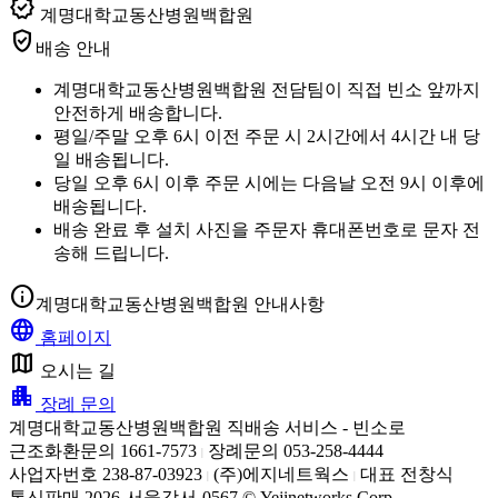
verified
계명대학교동산병원백합원
verified_user
배송 안내
계명대학교동산병원백합원 전담팀이 직접 빈소 앞까지
안전하게 배송합니다.
평일/주말 오후 6시 이전 주문 시 2시간에서 4시간 내 당
일 배송됩니다.
당일 오후 6시 이후 주문 시에는 다음날 오전 9시 이후에
배송됩니다.
배송 완료 후 설치 사진을 주문자 휴대폰번호로 문자 전
송해 드립니다.
info
계명대학교동산병원백합원 안내사항
language
홈페이지
map
오시는 길
apartment
장례 문의
계명대학교동산병원백합원 직배송 서비스 - 빈소로
근조화환문의 1661-7573
장례문의 053-258-4444
|
사업자번호 238-87-03923
(주)에지네트웍스
대표 전창식
|
|
통신판매 2026-서울강서-0567 © Yejinetworks Corp.