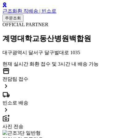
근조화환 직배송 | 빈소로
주문조회
OFFICIAL PARTNER
계명대학교동산병원백합원
대구광역시 달서구 달구벌대로 1035
현재 실시간 화환 접수 및 3시간 내 배송 가능
storefront
전담팀 접수
chevron_right
local_shipping
빈소로 배송
chevron_right
add_a_photo
사진 전송