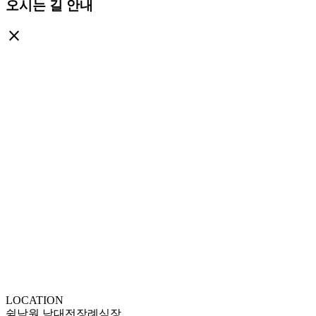
오시는 길 안내
close
LOCATION
쉴낙원 남대전장례식장