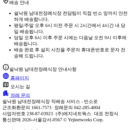
verified_user
배송 안내
쉴낙원 남대전장례식장 전담팀이 직접 빈소 앞까지 안전
하게 배송합니다.
평일/주말 오후 6시 이전 주문 시 2시간에서 4시간 내 당
일 배송됩니다.
당일 오후 6시 이후 주문 시에는 다음날 오전 9시 이후에
배송됩니다.
배송 완료 후 설치 사진을 주문자 휴대폰번호로 문자 전
송해 드립니다.
info
쉴낙원 남대전장례식장 안내사항
language
홈페이지
map
오시는 길
apartment
장례 문의
쉴낙원 남대전장례식장 직배송 서비스 - 빈소로
근조화환문의 1661-7573
장례문의 042-285-4004
|
사업자번호 238-87-03923
(주)에지네트웍스
대표 전창식
|
|
통신판매 2026-서울강서-0567 © Yejinetworks Corp.