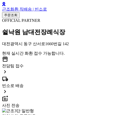
근조화환 직배송 | 빈소로
주문조회
OFFICIAL PARTNER
쉴낙원 남대전장례식장
대전광역시 동구 산서로1660번길 142
현재 실시간 화환 접수 가능합니다.
storefront
전담팀 접수
chevron_right
local_shipping
빈소로 배송
chevron_right
add_a_photo
사진 전송