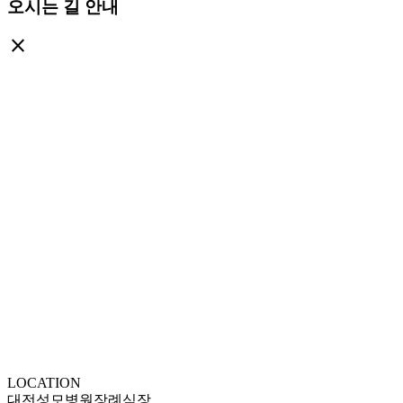
오시는 길 안내
close
LOCATION
대전성모병원장례식장