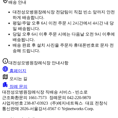
verified_user
배송 안내
대전성모병원장례식장 전담팀이 직접 빈소 앞까지 안전
하게 배송합니다.
평일/주말 오후 6시 이전 주문 시 2시간에서 4시간 내 당
일 배송됩니다.
당일 오후 6시 이후 주문 시에는 다음날 오전 9시 이후에
배송됩니다.
배송 완료 후 설치 사진을 주문자 휴대폰번호로 문자 전
송해 드립니다.
info
대전성모병원장례식장 안내사항
language
홈페이지
map
오시는 길
apartment
장례 문의
대전성모병원장례식장 직배송 서비스 - 빈소로
근조화환문의 1661-7573
장례문의 042-220-9870
|
사업자번호 238-87-03923
(주)에지네트웍스
대표 전창식
|
|
통신판매 2026-서울강서-0567 © Yejinetworks Corp.