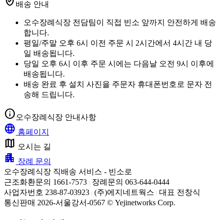
verified_user
배송 안내
오수장례식장 전담팀이 직접 빈소 앞까지 안전하게 배송
합니다.
평일/주말 오후 6시 이전 주문 시 2시간에서 4시간 내 당
일 배송됩니다.
당일 오후 6시 이후 주문 시에는 다음날 오전 9시 이후에
배송됩니다.
배송 완료 후 설치 사진을 주문자 휴대폰번호로 문자 전
송해 드립니다.
info
오수장례식장 안내사항
language
홈페이지
map
오시는 길
apartment
장례 문의
오수장례식장 직배송 서비스 - 빈소로
근조화환문의 1661-7573
장례문의 063-644-0444
|
사업자번호 238-87-03923
(주)에지네트웍스
대표 전창식
|
|
통신판매 2026-서울강서-0567 © Yejinetworks Corp.