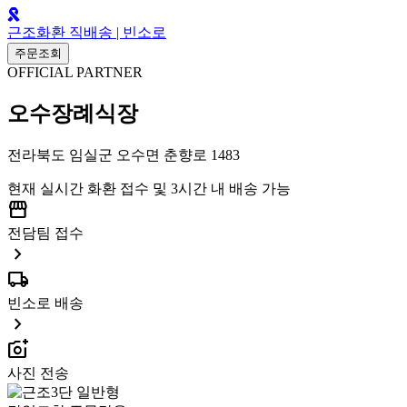
근조화환 직배송 | 빈소로
주문조회
OFFICIAL PARTNER
오수장례식장
전라북도 임실군 오수면 춘향로 1483
현재 실시간 화환 접수 및 3시간 내 배송 가능
storefront
전담팀 접수
chevron_right
local_shipping
빈소로 배송
chevron_right
add_a_photo
사진 전송