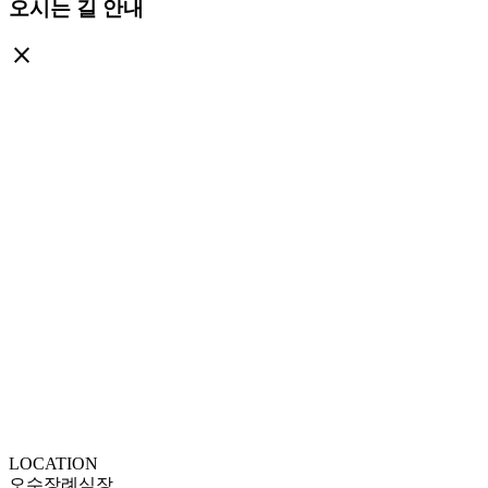
오시는 길 안내
close
LOCATION
오수장례식장