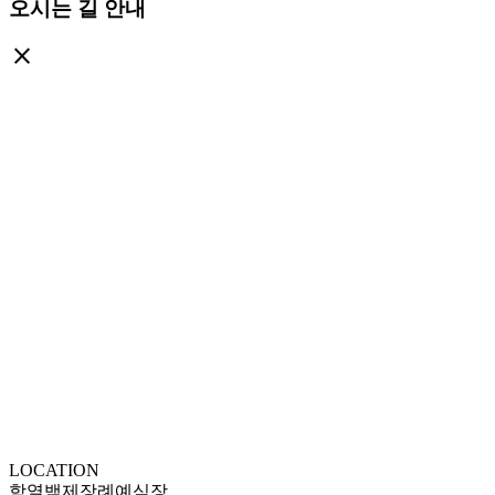
오시는 길 안내
close
LOCATION
함열백제장례예식장