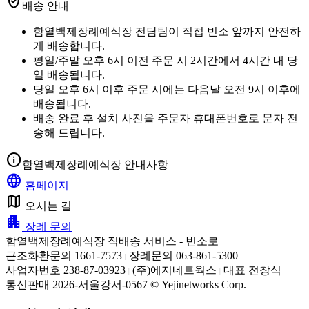
verified_user
배송 안내
함열백제장례예식장 전담팀이 직접 빈소 앞까지 안전하
게 배송합니다.
평일/주말 오후 6시 이전 주문 시 2시간에서 4시간 내 당
일 배송됩니다.
당일 오후 6시 이후 주문 시에는 다음날 오전 9시 이후에
배송됩니다.
배송 완료 후 설치 사진을 주문자 휴대폰번호로 문자 전
송해 드립니다.
info
함열백제장례예식장 안내사항
language
홈페이지
map
오시는 길
apartment
장례 문의
함열백제장례예식장 직배송 서비스 - 빈소로
근조화환문의 1661-7573
장례문의 063-861-5300
|
사업자번호 238-87-03923
(주)에지네트웍스
대표 전창식
|
|
통신판매 2026-서울강서-0567 © Yejinetworks Corp.