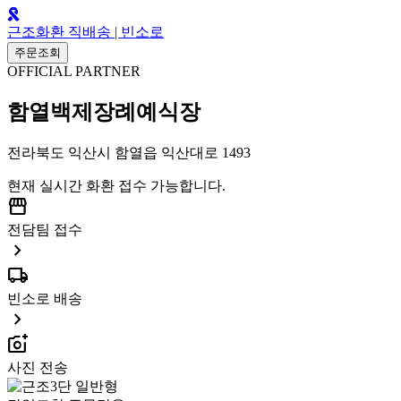
근조화환 직배송 | 빈소로
주문조회
OFFICIAL PARTNER
함열백제장례예식장
전라북도 익산시 함열읍 익산대로 1493
현재 실시간 화환 접수 가능합니다.
storefront
전담팀 접수
chevron_right
local_shipping
빈소로 배송
chevron_right
add_a_photo
사진 전송