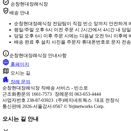
verified
순창현대장례식장
verified_user
배송 안내
순창현대장례식장 전담팀이 직접 빈소 앞까지 안전하게 
평일/주말 오후 6시 이전 주문 시 2시간에서 4시간 내 당
당일 오후 6시 이후 주문 시에는 다음날 오전 9시 이후에
배송 완료 후 설치 사진을 주문자 휴대폰번호로 문자 전송
info
순창현대장례식장 안내사항
language
홈페이지
map
오시는 길
apartment
장례 문의
순창현대장례식장 직배송 서비스 - 빈소로
근조화환문의 1661-7573
장례문의 063-653-4444
|
사업자번호 238-87-03923
(주)에지네트웍스
대표 전창식
|
|
통신판매 2026-서울강서-0567 © Yejinetworks Corp.
오시는 길 안내