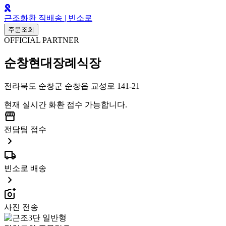
근조화환 직배송 | 빈소로
주문조회
OFFICIAL PARTNER
순창현대장례식장
전라북도 순창군 순창읍 교성로 141-21
현재 실시간 화환 접수 가능합니다.
storefront
전담팀 접수
chevron_right
local_shipping
빈소로 배송
chevron_right
add_a_photo
사진 전송