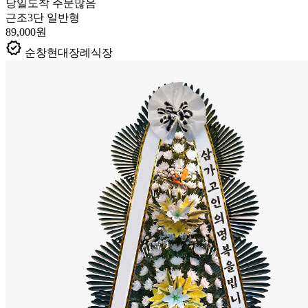
당일도착
주문많음
근조3단 일반형
89,000원
verified
순창현대장례식장