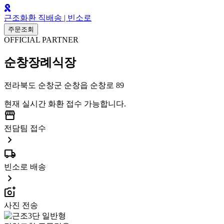
근조화환 직배송 | 빈소로
주문조회
OFFICIAL PARTNER
순창장례식장
전라북도 순창군 순창읍 순창로 89
현재 실시간 화환 접수 가능합니다.
storefront
전담팀 접수
chevron_right
local_shipping
빈소로 배송
chevron_right
add_a_photo
사진 전송