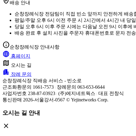
verified_user
배송 안내
순창장례식장 전담팀이 직접 빈소 앞까지 안전하게 배송
평일/주말 오후 6시 이전 주문 시 2시간에서 4시간 내 당
당일 오후 6시 이후 주문 시에는 다음날 오전 9시 이후에
배송 완료 후 설치 사진을 주문자 휴대폰번호로 문자 전송
info
순창장례식장 안내사항
language
홈페이지
map
오시는 길
apartment
장례 문의
순창장례식장 직배송 서비스 - 빈소로
근조화환문의 1661-7573
장례문의 063-653-6644
|
사업자번호 238-87-03923
(주)에지네트웍스
대표 전창식
|
|
통신판매 2026-서울강서-0567 © Yejinetworks Corp.
오시는 길 안내
close