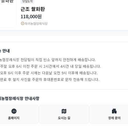
당일도착
근조 쌀화환
118,000원
verified
하귀농협장례식장
송 안내
농협장례식장 전담팀이 직접 빈소 앞까지 안전하게 배송합니다.
주말 오후 6시 이전 주문 시 2시간에서 4시간 내 당일 배송됩니다.
 오후 6시 이후 주문 시에는 다음날 오전 9시 이후에 배송됩니다.
 완료 후 설치 사진을 주문자 휴대폰번호로 문자 전송해 드립니다.
귀농협장례식장 안내사항
language
map
apartment
홈페이지
오시는 길
장례 문의