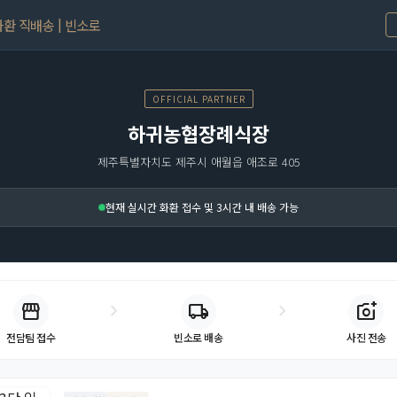
환 직배송 | 빈소로
OFFICIAL PARTNER
하귀농협장례식장
제주특별자치도 제주시 애월읍 애조로 405
현재 실시간 화환 접수 및 3시간 내 배송 가능
storefront
chevron_right
chevron_right
local_shipping
add_a_photo
빈소로 배송
사진 전송
전담팀 접수