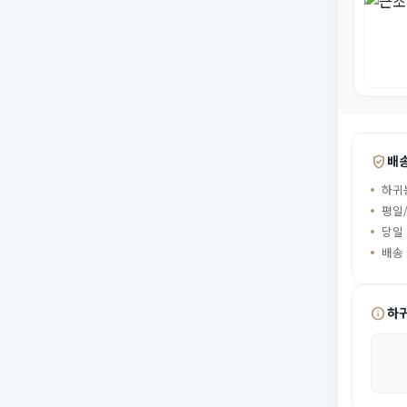
verified_user
배
하귀
평일/
당일
배송
info
하