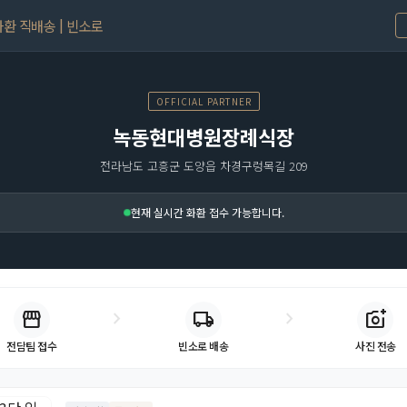
환 직배송 | 빈소로
OFFICIAL PARTNER
녹동현대병원장례식장
전라남도 고흥군 도양읍 차경구렁목길 209
현재 실시간 화환 접수 가능합니다.
storefront
chevron_right
chevron_right
local_shipping
add_a_photo
빈소로 배송
사진 전송
전담팀 접수