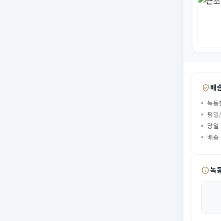
verified_user
배
녹동
평일/
당일
배송
info
녹