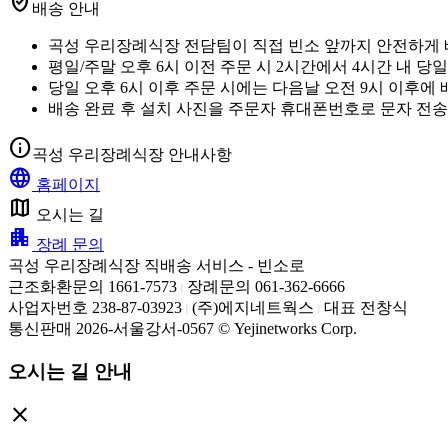
verified_user
배송 안내
곡성 우리장례식장 전담팀이 직접 빈소 앞까지 안전하게 
평일/주말 오후 6시 이전 주문 시 2시간에서 4시간 내 당
당일 오후 6시 이후 주문 시에는 다음날 오전 9시 이후에
배송 완료 후 설치 사진을 주문자 휴대폰번호로 문자 전송
info
곡성 우리장례식장 안내사항
language
홈페이지
map
오시는 길
apartment
장례 문의
곡성 우리장례식장 직배송 서비스 - 빈소로
근조화환문의 1661-7573
장례문의 061-362-6666
|
사업자번호 238-87-03923
(주)에지네트웍스
대표 전창식
|
|
통신판매 2026-서울강서-0567 © Yejinetworks Corp.
오시는 길 안내
close