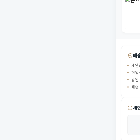
verified_user
배
세안
평일/
당일
배송
info
세