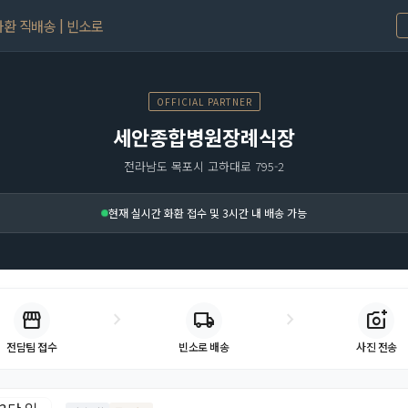
환 직배송 | 빈소로
OFFICIAL PARTNER
세안종합병원장례식장
전라남도 목포시 고하대로 795-2
현재 실시간 화환 접수 및 3시간 내 배송 가능
storefront
chevron_right
chevron_right
local_shipping
add_a_photo
빈소로 배송
사진 전송
전담팀 접수