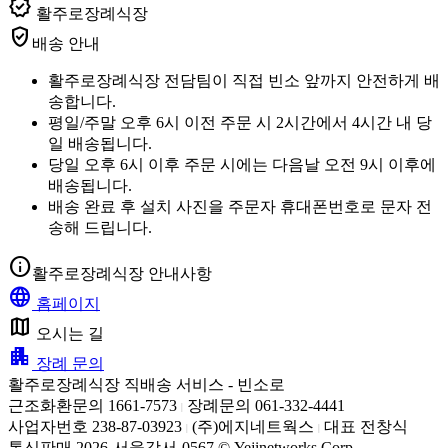
verified
활주로장례식장
verified_user
배송 안내
활주로장례식장 전담팀이 직접 빈소 앞까지 안전하게 배
송합니다.
평일/주말 오후 6시 이전 주문 시 2시간에서 4시간 내 당
일 배송됩니다.
당일 오후 6시 이후 주문 시에는 다음날 오전 9시 이후에
배송됩니다.
배송 완료 후 설치 사진을 주문자 휴대폰번호로 문자 전
송해 드립니다.
info
활주로장례식장 안내사항
language
홈페이지
map
오시는 길
apartment
장례 문의
활주로장례식장 직배송 서비스 - 빈소로
근조화환문의 1661-7573
장례문의 061-332-4441
|
사업자번호 238-87-03923
(주)에지네트웍스
대표 전창식
|
|
통신판매 2026-서울강서-0567 © Yejinetworks Corp.