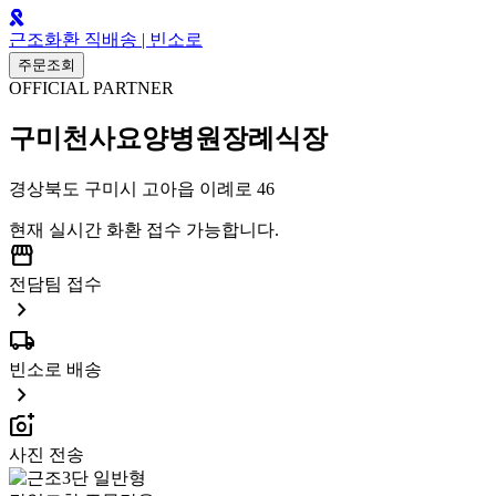
근조화환 직배송 | 빈소로
주문조회
OFFICIAL PARTNER
구미천사요양병원장례식장
경상북도 구미시 고아읍 이례로 46
현재 실시간 화환 접수 가능합니다.
storefront
전담팀 접수
chevron_right
local_shipping
빈소로 배송
chevron_right
add_a_photo
사진 전송