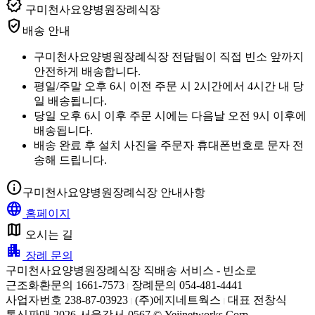
verified
구미천사요양병원장례식장
verified_user
배송 안내
구미천사요양병원장례식장 전담팀이 직접 빈소 앞까지
안전하게 배송합니다.
평일/주말 오후 6시 이전 주문 시 2시간에서 4시간 내 당
일 배송됩니다.
당일 오후 6시 이후 주문 시에는 다음날 오전 9시 이후에
배송됩니다.
배송 완료 후 설치 사진을 주문자 휴대폰번호로 문자 전
송해 드립니다.
info
구미천사요양병원장례식장 안내사항
language
홈페이지
map
오시는 길
apartment
장례 문의
구미천사요양병원장례식장 직배송 서비스 - 빈소로
근조화환문의 1661-7573
장례문의 054-481-4441
|
사업자번호 238-87-03923
(주)에지네트웍스
대표 전창식
|
|
통신판매 2026-서울강서-0567 © Yejinetworks Corp.