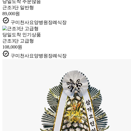
당일도착
주문많음
근조3단 일반형
89,000원
verified
구미천사요양병원장례식장
당일도착
인기상품
근조3단 고급형
108,000원
verified
구미천사요양병원장례식장