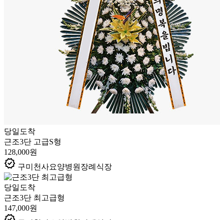
당일도착
근조3단 고급S형
128,000원
verified
구미천사요양병원장례식장
당일도착
근조3단 최고급형
147,000원
verified