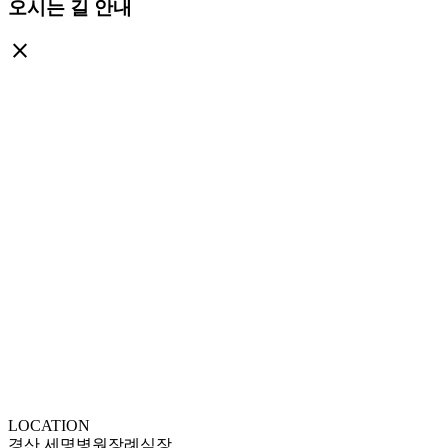
오시는 길 안내
close
LOCATION
경산 세명병원장례식장