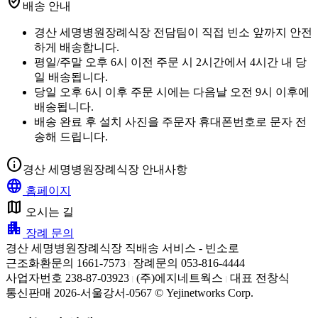
verified_user
배송 안내
경산 세명병원장례식장 전담팀이 직접 빈소 앞까지 안전
하게 배송합니다.
평일/주말 오후 6시 이전 주문 시 2시간에서 4시간 내 당
일 배송됩니다.
당일 오후 6시 이후 주문 시에는 다음날 오전 9시 이후에
배송됩니다.
배송 완료 후 설치 사진을 주문자 휴대폰번호로 문자 전
송해 드립니다.
info
경산 세명병원장례식장 안내사항
language
홈페이지
map
오시는 길
apartment
장례 문의
경산 세명병원장례식장 직배송 서비스 - 빈소로
근조화환문의 1661-7573
장례문의 053-816-4444
|
사업자번호 238-87-03923
(주)에지네트웍스
대표 전창식
|
|
통신판매 2026-서울강서-0567 © Yejinetworks Corp.