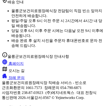
verified_user
배송 안내
울릉군보건의료원장례식장 전담팀이 직접 빈소 앞까지
안전하게 배송합니다.
평일/주말 오후 6시 이전 주문 시 2시간에서 4시간 내 당
일 배송됩니다.
당일 오후 6시 이후 주문 시에는 다음날 오전 9시 이후에
배송됩니다.
배송 완료 후 설치 사진을 주문자 휴대폰번호로 문자 전
송해 드립니다.
info
울릉군보건의료원장례식장 안내사항
language
홈페이지
map
오시는 길
apartment
장례 문의
울릉군보건의료원장례식장 직배송 서비스 - 빈소로
근조화환문의 1661-7573
장례문의 054-790-6871
|
사업자번호 238-87-03923
(주)에지네트웍스
대표 전창식
|
|
통신판매 2026-서울강서-0567 © Yejinetworks Corp.