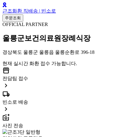
근조화환 직배송 | 빈소로
주문조회
OFFICIAL PARTNER
울릉군보건의료원장례식장
경상북도 울릉군 울릉읍 울릉순환로 396-18
현재 실시간 화환 접수 가능합니다.
storefront
전담팀 접수
chevron_right
local_shipping
빈소로 배송
chevron_right
add_a_photo
사진 전송