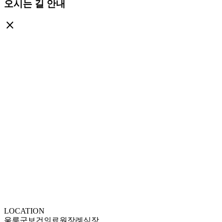
오시는 길 안내
close
LOCATION
울릉군보건의료원장례식장