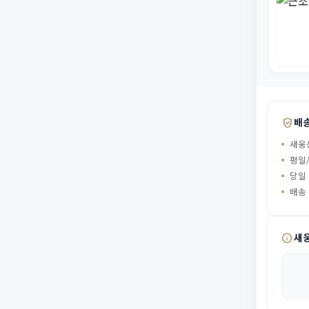
verified_user
배
새웅
평일/
당일
배송
info
새