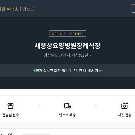
환 직배송 | 빈소로
OFFICIAL PARTNER
새웅상요양병원장례식장
경상남도 양산시 서창동1길 7
현재 실시간 화환 접수 및 3시간 내 배송 가능
storefront
chevron_right
chevron_right
local_shipping
add_a_photo
빈소로 배송
사진 전송
전담팀 접수