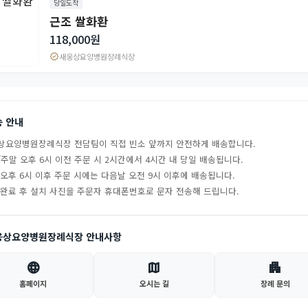
당일도착
근조 쌀화환
118,000원
verified
새웅상요양병원장례식장
송 안내
상요양병원장례식장 전담팀이 직접 빈소 앞까지 안전하게 배송합니다.
주말 오후 6시 이전 주문 시 2시간에서 4시간 내 당일 배송됩니다.
 오후 6시 이후 주문 시에는 다음날 오전 9시 이후에 배송됩니다.
 완료 후 설치 사진을 주문자 휴대폰번호로 문자 전송해 드립니다.
웅상요양병원장례식장 안내사항
language
map
apartment
홈페이지
오시는 길
장례 문의