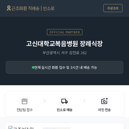
근조화환 직배송 | 빈소로
주문조회
OFFICIAL PARTNER
고신대학교복음병원 장례식장
부산광역시 서구 감천로 262
현재 실시간 화환 접수 및 3시간 내 배송 가능
storefront
chevron_right
chevron_right
local_shipping
add_a_photo
빈소로 배송
사진 전송
전담팀 접수