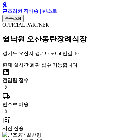
근조화환 직배송 | 빈소로
주문조회
OFFICIAL PARTNER
쉴낙원 오산동탄장례식장
경기도 오산시 경기대로658번길 30
현재 실시간 화환 접수 가능합니다.
storefront
전담팀 접수
chevron_right
local_shipping
빈소로 배송
chevron_right
add_a_photo
사진 전송