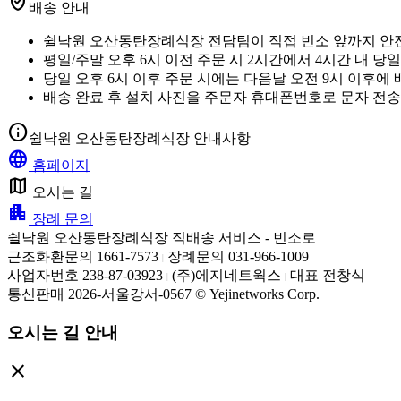
verified_user
배송 안내
쉴낙원 오산동탄장례식장 전담팀이 직접 빈소 앞까지 안
평일/주말 오후 6시 이전 주문 시 2시간에서 4시간 내 당
당일 오후 6시 이후 주문 시에는 다음날 오전 9시 이후에
배송 완료 후 설치 사진을 주문자 휴대폰번호로 문자 전송
info
쉴낙원 오산동탄장례식장 안내사항
language
홈페이지
map
오시는 길
apartment
장례 문의
쉴낙원 오산동탄장례식장 직배송 서비스 - 빈소로
근조화환문의 1661-7573
장례문의 031-966-1009
|
사업자번호 238-87-03923
(주)에지네트웍스
대표 전창식
|
|
통신판매 2026-서울강서-0567 © Yejinetworks Corp.
오시는 길 안내
close