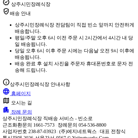
verified
상주시민장례식장
verified_user
배송 안내
상주시민장례식장 전담팀이 직접 빈소 앞까지 안전하게
배송합니다.
평일/주말 오후 6시 이전 주문 시 2시간에서 4시간 내 당
일 배송됩니다.
당일 오후 6시 이후 주문 시에는 다음날 오전 9시 이후에
배송됩니다.
배송 완료 후 설치 사진을 주문자 휴대폰번호로 문자 전
송해 드립니다.
info
상주시민장례식장 안내사항
language
홈페이지
map
오시는 길
apartment
장례 문의
상주시민장례식장 직배송 서비스 - 빈소로
근조화환문의 1661-7573
장례문의 054-536-8800
|
사업자번호 238-87-03923
(주)에지네트웍스
대표 전창식
|
|
통신판매 2026-서울강서-0567 © Yejinetworks Corp.