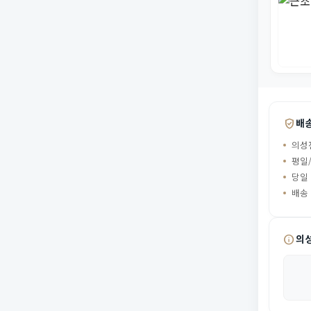
verified_user
배
의성
평일/
당일
배송
info
의