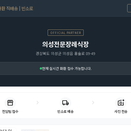
환 직배송 | 빈소로
OFFICIAL PARTNER
의성전문장례식장
경상북도 의성군 의성읍 홍술로 89-49
현재 실시간 화환 접수 가능합니다.
storefront
chevron_right
chevron_right
local_shipping
add_a_photo
빈소로 배송
사진 전송
전담팀 접수