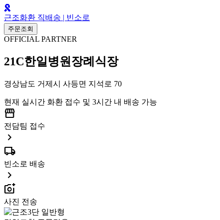
근조화환 직배송 | 빈소로
주문조회
OFFICIAL PARTNER
21C한일병원장례식장
경상남도 거제시 사등면 지석로 70
현재 실시간 화환 접수 및 3시간 내 배송 가능
storefront
전담팀 접수
chevron_right
local_shipping
빈소로 배송
chevron_right
add_a_photo
사진 전송