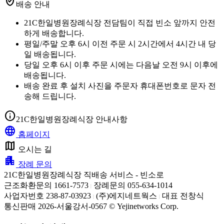
verified_user
배송 안내
21C한일병원장례식장 전담팀이 직접 빈소 앞까지 안전
하게 배송합니다.
평일/주말 오후 6시 이전 주문 시 2시간에서 4시간 내 당
일 배송됩니다.
당일 오후 6시 이후 주문 시에는 다음날 오전 9시 이후에
배송됩니다.
배송 완료 후 설치 사진을 주문자 휴대폰번호로 문자 전
송해 드립니다.
info
21C한일병원장례식장 안내사항
language
홈페이지
map
오시는 길
apartment
장례 문의
21C한일병원장례식장 직배송 서비스 - 빈소로
근조화환문의 1661-7573
장례문의 055-634-1014
|
사업자번호 238-87-03923
(주)에지네트웍스
대표 전창식
|
|
통신판매 2026-서울강서-0567 © Yejinetworks Corp.