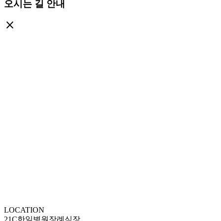
오시는 길 안내
close
LOCATION
21C한일병원장례식장