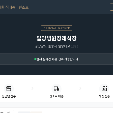
환 직배송 | 빈소로
OFFICIAL PARTNER
밀양병원장례식장
경상남도 밀양시 밀양대로 1823
현재 실시간 화환 접수 가능합니다.
storefront
chevron_right
chevron_right
local_shipping
add_a_photo
빈소로 배송
사진 전송
전담팀 접수