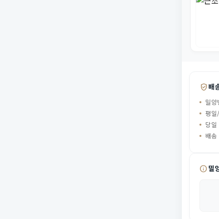
verified_user
배
밀양
평일/
당일
배송
info
밀